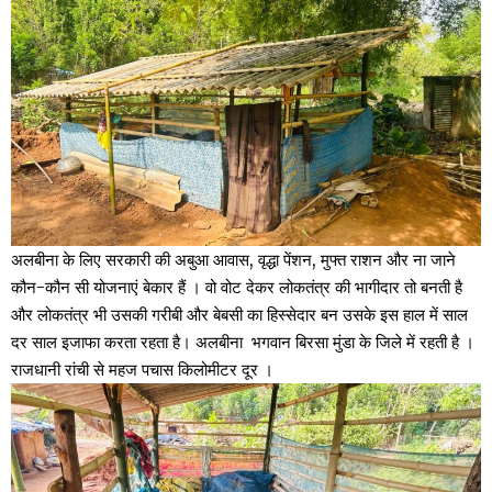
अलबीना के लिए सरकारी की अबुआ आवास, वृद्धा पेंशन, मुफ्त राशन और ना जाने
कौन-कौन सी योजनाएं बेकार हैं । वो वोट देकर लोकतंत्र की भागीदार तो बनती है
और लोकतंत्र भी उसकी गरीबी और बेबसी का हिस्सेदार बन उसके इस हाल में साल
दर साल इजाफा करता रहता है। अलबीना भगवान बिरसा मुंडा के जिले में रहती है ।
राजधानी रांची से महज पचास किलोमीटर दूर ।