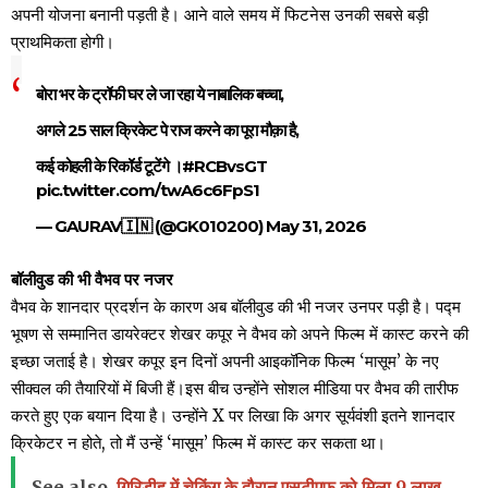
अपनी योजना बनानी पड़ती है। आने वाले समय में फिटनेस उनकी सबसे बड़ी
प्राथमिकता होगी।
बोरा भर के ट्रॉफी घर ले जा रहा ये नाबालिक बच्चा,
अगले 25 साल क्रिकेट पे राज करने का पूरा मौक़ा है,
कई कोहली के रिकॉर्ड टूटेंगे ।
#RCBvsGT
pic.twitter.com/twA6c6FpS1
— GAURAV🇮🇳 (@GK010200)
May 31, 2026
बॉलीवुड की भी वैभव पर नजर
वैभव के शानदार प्रदर्शन के कारण अब बॉलीवुड की भी नजर उनपर पड़ी है। पद्म
भूषण से सम्मानित डायरेक्टर शेखर कपूर ने वैभव को अपने फिल्म में कास्ट करने की
इच्छा जताई है। शेखर कपूर इन दिनों अपनी आइकॉनिक फिल्म ‘मासूम’ के नए
सीक्वल की तैयारियों में बिजी हैं।इस बीच उन्होंने सोशल मीडिया पर वैभव की तारीफ
करते हुए एक बयान दिया है। उन्होंने X पर लिखा कि अगर सूर्यवंशी इतने शानदार
क्रिकेटर न होते, तो मैं उन्हें ‘मासूम’ फिल्म में कास्ट कर सकता था।
See also
गिरिडीह में चेकिंग के दौरान एसटीएफ को मिला 9 लाख