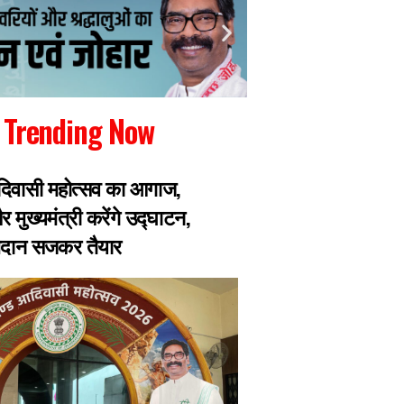
Trending Now
िवासी महोत्सव का आगाज,
JPSC भर्ती परीक्षा मे
 मुख्यमंत्री करेंगे उद्घाटन,
TDPL के निदेशक UP के 
मैदान सजकर तैयार
को लेकर जा चुका हैं 