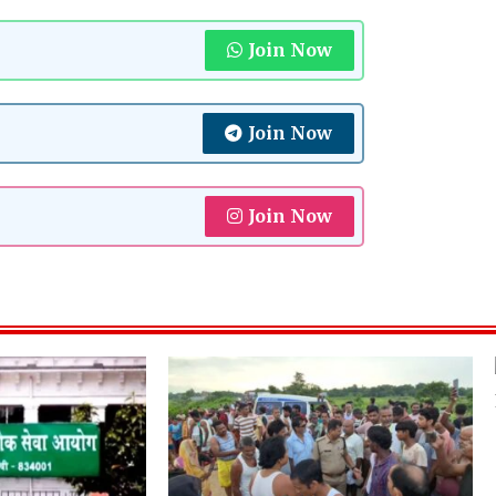
Join Now
Join Now
Join Now