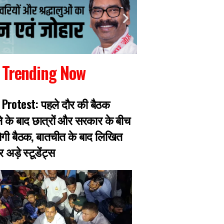
Trending Now
Protest: पहले दौर की बैठक
गैंगस्टर प्रिंस खान का
के बाद छात्रों और सरकार के बीच
पुलिस मुठभेड़ में घायल
गी बैठक, बातचीत के बाद लिखित
हजारीबाग के 13 माइल
अड़े स्टूडेंट्स