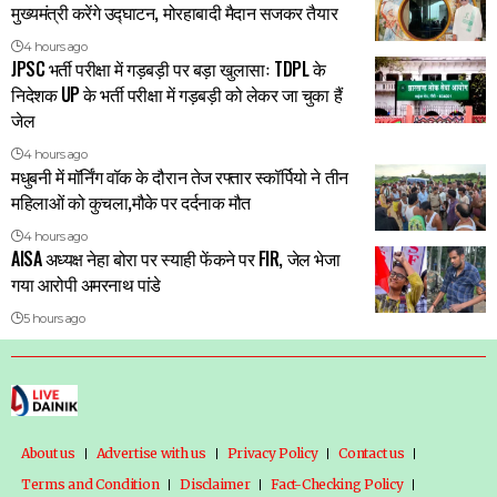
मुख्यमंत्री करेंगे उद्घाटन, मोरहाबादी मैदान सजकर तैयार
4 hours ago
JPSC भर्ती परीक्षा में गड़बड़ी पर बड़ा खुलासाः TDPL के
निदेशक UP के भर्ती परीक्षा में गड़बड़ी को लेकर जा चुका हैं
जेल
4 hours ago
मधुबनी में मॉर्निंग वॉक के दौरान तेज रफ्तार स्कॉर्पियो ने तीन
महिलाओं को कुचला,मौके पर दर्दनाक मौत
4 hours ago
AISA अध्यक्ष नेहा बोरा पर स्याही फेंकने पर FIR, जेल भेजा
गया आरोपी अमरनाथ पांडे
5 hours ago
About us
Advertise with us
Privacy Policy
Contact us
Terms and Condition
Disclaimer
Fact-Checking Policy