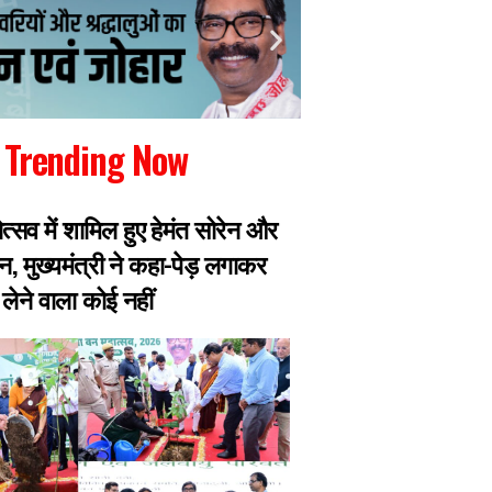
Trending Now
ोत्सव में शामिल हुए हेमंत सोरेन और
छात्रों ने सरकार से 
न, मुख्यमंत्री ने कहा-पेड़ लगाकर
और पूर्व महाधिवक्ता 
लेने वाला कोई नहीं
बाहर, भूख हड़ताल पर ब
तबीयत बिगड़ी