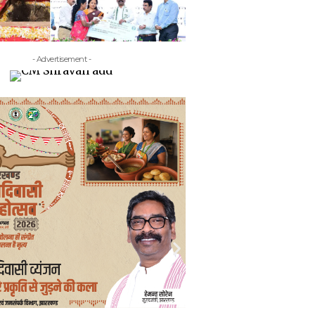
- Advertisement -
- Adv