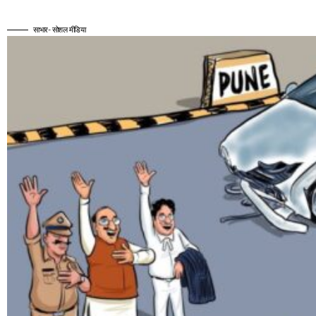
साभार- सोशल मीडिया