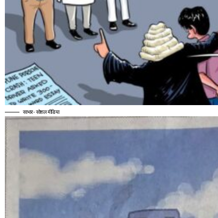
साभार- सोशल मीडिया