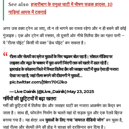
See also
हजारीबाग के दनुआ घाटी में भीषण सड़क हादसा, 10
गाड़ियां आपस में टकराई
अगर उस वक्त ट्रेन आ जाए, तो न तो भागने का रास्ता रहेगा और न ही बचने की कोई
गुंजाइश। एक ओर ट्रेन की रफ्तार, तो दूसरी ओर नीचे तिलैया डैम का गहरा पानी –
ये ‘रील्स पॉइंट’ किसी भी वक्त ‘डेथ पॉइंट’ बन सकता है।
रील्स और सेल्फी का क्रेज युवाओं के सिर चढ़कर बोल रहा है। सोशल मीडिया पर
लाइक्स और व्यूज़ के चक्कर में युवा अपनी जिंदगी तक को खतरे में डाल रहे हैं।
झारखंड के कोडरमा जिले में स्थित तिलैया डैम की जवाहर घाटी में कुछ ऐसा ही नजारा
देखा जा रहा है, जहां रील्स बनाने की दीवानगी ने युवाओं…
pic.twitter.com/j9im70GJko
— Live Dainik (@Live_Dainik)
May 23, 2025
गर्मियों की छुट्टियों में बढ़ा खतरा
गर्मी की छुट्टियों में तिलैया डैम और जवाहर घाटी का नजारा आकर्षण का केंद्र बन
जाता है। साथ ही, फोरलेन निर्माण के चलते यहां दो सड़क पुल और एक रेलवे ब्रिज
बनाया गया है। यह क्षेत्र अब
युवाओं के लिए नया ‘वायरल वीडियो जोन’
बन चुका है,
जहां रील्स और सेल्फी लेने की होड़ ने सुरक्षा को दरकिनार कर दिया है।