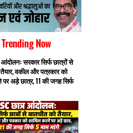
Trending Now
 आंदोलनः सरकार सिर्फ छात्रों से
JPSC परीक्षा में धांध
 तैयार, वकील और पत्रकार को
एक सीट की 40 से 60
 पर अड़े छात्र, 11 की जगह सिर्फ
हिस्सा तय, मास्टरमाइ
हिरासत में