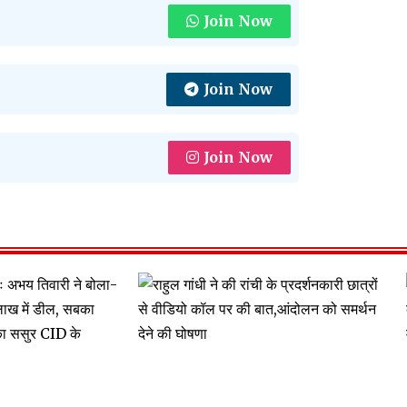
Join Now
Join Now
Join Now