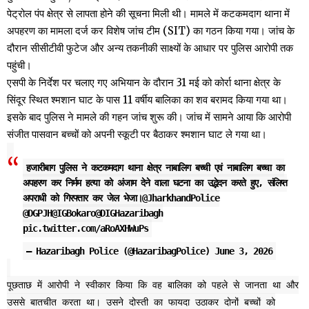
पेट्रोल पंप क्षेत्र से लापता होने की सूचना मिली थी। मामले में कटकमदाग थाना में
अपहरण का मामला दर्ज कर विशेष जांच टीम (SIT) का गठन किया गया। जांच के
दौरान सीसीटीवी फुटेज और अन्य तकनीकी साक्ष्यों के आधार पर पुलिस आरोपी तक
पहुंची।
एसपी के निर्देश पर चलाए गए अभियान के दौरान 31 मई को कोर्रा थाना क्षेत्र के
सिंदूर स्थित श्मशान घाट के पास 11 वर्षीय बालिका का शव बरामद किया गया था।
इसके बाद पुलिस ने मामले की गहन जांच शुरू की। जांच में सामने आया कि आरोपी
संजीत पासवान बच्चों को अपनी स्कूटी पर बैठाकर श्मशान घाट ले गया था।
हजारीबाग पुलिस ने कटकमदाग थाना क्षेत्र नाबालिग बच्ची एवं नाबालिग बच्चा का
अपहरण कर निर्मम हत्या को अंजाम देने वाला घटना का उद्भेदन करते हुए, संलिप्त
अपराधी को गिरफ्तार कर जेल भेजा।
@JharkhandPolice
@DGPJH
@IGBokaro
@DIGHazaribagh
pic.twitter.com/aRoAXHWuPs
— Hazaribagh Police (@HazaribagPolice)
June 3, 2026
पूछताछ में आरोपी ने स्वीकार किया कि वह बालिका को पहले से जानता था और
उससे बातचीत करता था। उसने दोस्ती का फायदा उठाकर दोनों बच्चों को