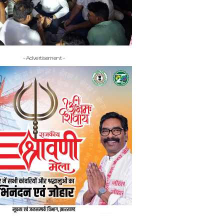
- Advertisement -
- Adv