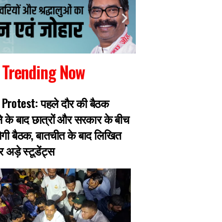
Trending Now
Protest: पहले दौर की बैठक
गैंगस्टर प्रिंस खान का
के बाद छात्रों और सरकार के बीच
पुलिस मुठभेड़ में घायल
गी बैठक, बातचीत के बाद लिखित
हजारीबाग के 13 माइल
अड़े स्टूडेंट्स