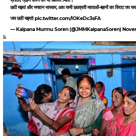
प्रसाद ग्रहण करने का भी अवसर मिला।
छठी मइयां और भगवान भास्कर, आप सभी छठव्रती माताओं-बहनों का विराट तप सफ
जय छठी मइयां!
pic.twitter.com/lOKeDc3sFA
— Kalpana Murmu Soren (@JMMKalpanaSoren)
Novem
k