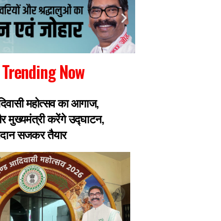
Trending Now
िवासी महोत्सव का आगाज,
JPSC भर्ती परीक्षा मे
 मुख्यमंत्री करेंगे उद्घाटन,
TDPL के निदेशक UP के 
मैदान सजकर तैयार
को लेकर जा चुका हैं 