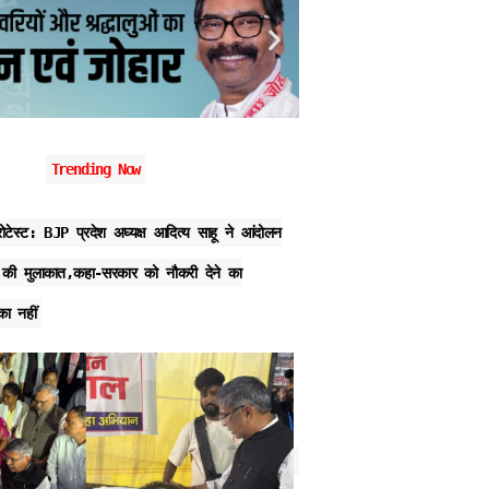
Trending Now
ेस्ट: BJP प्रदेश अघ्यक्ष आदित्य साहू ने आंदोलन
JPSC Protest: छात्रों के आंद
से की मुलाकात,कहा-सरकार को नौकरी देने का
रांची पहुंचे, CJP का प्रतिनिधिम
ा नहीं
स्टेडियम