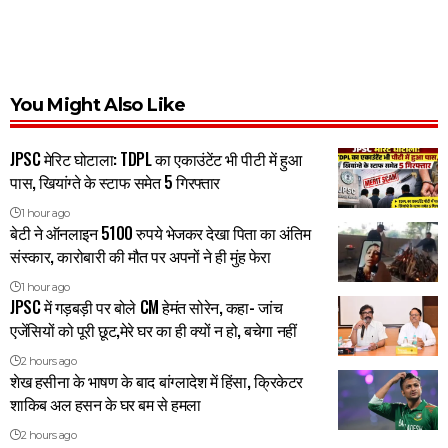
You Might Also Like
JPSC मेरिट घोटाला: TDPL का एकाउंटेंट भी पीटी में हुआ
पास, खियांग्ते के स्टाफ समेत 5 गिरफ्तार
1 hour ago
बेटी ने ऑनलाइन 5100 रुपये भेजकर देखा पिता का अंतिम
संस्कार, कारोबारी की मौत पर अपनों ने ही मुंह फेरा
1 hour ago
JPSC में गड़बड़ी पर बोले CM हेमंत सोरेन, कहा- जांच
एजेंसियों को पूरी छूट,मेरे घर का ही क्यों न हो, बचेगा नहीं
2 hours ago
शेख हसीना के भाषण के बाद बांग्लादेश में हिंसा, क्रिकेटर
शाकिब अल हसन के घर बम से हमला
2 hours ago