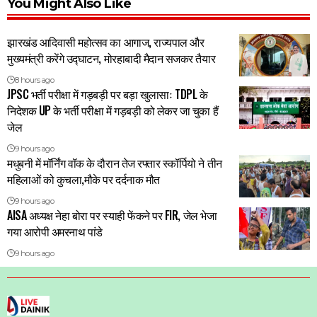
You Might Also Like
झारखंड आदिवासी महोत्सव का आगाज, राज्यपाल और
मुख्यमंत्री करेंगे उद्घाटन, मोरहाबादी मैदान सजकर तैयार
8 hours ago
JPSC भर्ती परीक्षा में गड़बड़ी पर बड़ा खुलासाः TDPL के
निदेशक UP के भर्ती परीक्षा में गड़बड़ी को लेकर जा चुका हैं
जेल
9 hours ago
मधुबनी में मॉर्निंग वॉक के दौरान तेज रफ्तार स्कॉर्पियो ने तीन
महिलाओं को कुचला,मौके पर दर्दनाक मौत
9 hours ago
AISA अध्यक्ष नेहा बोरा पर स्याही फेंकने पर FIR, जेल भेजा
गया आरोपी अमरनाथ पांडे
9 hours ago