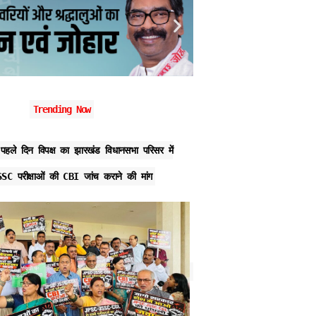
Trending Now
पहले दिन विपक्ष का झारखंड विधानसभा परिसर में
JPSC मेरिट घोटाला: TDPL का 
SC परीक्षाओं की CBI जांच कराने की मांग
खियांग्ते के स्टाफ समेत 5 गिरफ्त