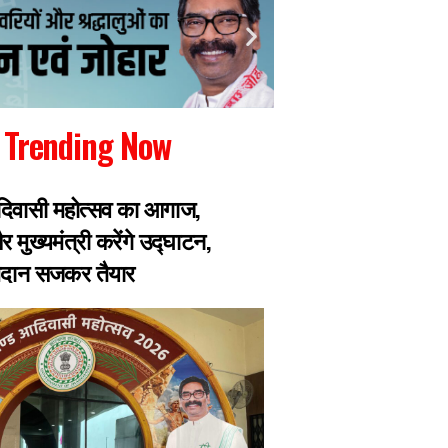
Trending Now
िवासी महोत्सव का आगाज,
JPSC भर्ती परीक्षा मे
 मुख्यमंत्री करेंगे उद्घाटन,
TDPL के निदेशक UP के 
मैदान सजकर तैयार
को लेकर जा चुका हैं 