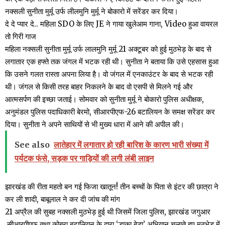
नक्सली सुनीता मुर्मू उर्फ लीलमुनि मुर्मू ने बोकारो में सरेंडर कर दिया।
दे दे प्यार दे.. महिला SDO के लिए JE ने गाया खुलेआम गाना, Video हुआ वायरल
तो गिरी गाज
महिला नक्सली सुनीता मुर्मू उर्फ लालमुनि मुर्मू 21 अक्टूबर को हुई मुठभेड़ के बाद से
लगातार एक हफ्ते तक जंगल में भटक रही थी। सुनीता ने बताया कि उसे एहसास हुआ
कि उसने गलत रास्ता अपना लिया है। वो जंगल में एनकाउंटर के बाद से भटक रही
थी। जंगल से किसी तरह बाहर निकलने के बाद वो एसपी से मिलने गई और
आत्मसर्पण की इच्छा जताई। सोमवार को सुनीता मुर्मू ने बोकारो पुलिस अधीक्षक,
अनुमंडल पुलिस पदाधिकारी बेरमो, सीआरपीएफ-26 बटालियन के समक्ष सरेंडर कर
दिया। सुनीता ने अपने साथियों से भी मुख्य धारा में आने की अपील की।
See also
लातेहार में लगातार हो रही बारिश के कारण भारी संख्या में
पर्यटक फंसे, सड़क पर गाड़ियों की लगी लंबी लाइन
झारखंड की रीता महतो बन गई फिजा खातून! तीन बच्चों के पिता से इंटर की छात्रा ने
कर ली शादी, बाबूलाल ने कर दी जांच की मांग
21 अप्रैल की सुबह नक्सली मुठभेड़ हुई थी जिसमें जिला पुलिस, झारखंड जगुआर
,सीआरपीएफ तथा कोबरा बटालियन के द्वारा ‘डाका बेड़ा’ अभियान चलाते हुए मुठभेड़ में