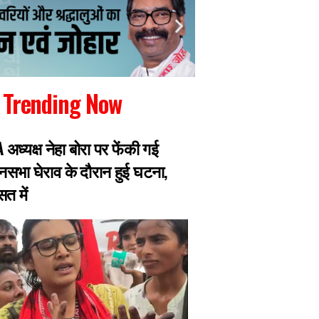
Trending Now
SA अध्यक्ष नेहा बोरा पर फेंकी गई
JPSC छात्र आंदोलनः स
ानसभा घेराव के दौरान हुई घटना,
बातचीत को तैयार, व
त में
शामिल करने पर अड़े छ
5 नाम मांगे