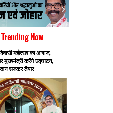
Trending Now
िवासी महोत्सव का आगाज,
JPSC भर्ती परीक्षा मे
 मुख्यमंत्री करेंगे उद्घाटन,
TDPL के निदेशक UP के 
मैदान सजकर तैयार
को लेकर जा चुका हैं 