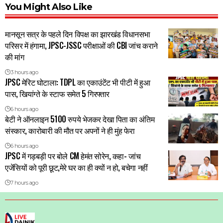
You Might Also Like
मानसून सत्र के पहले दिन विपक्ष का झारखंड विधानसभा
परिसर में हंगामा, JPSC-JSSC परीक्षाओं की CBI जांच कराने
की मांग
3 hours ago
JPSC मेरिट घोटाला: TDPL का एकाउंटेंट भी पीटी में हुआ
पास, खियांग्ते के स्टाफ समेत 5 गिरफ्तार
6 hours ago
बेटी ने ऑनलाइन 5100 रुपये भेजकर देखा पिता का अंतिम
संस्कार, कारोबारी की मौत पर अपनों ने ही मुंह फेरा
6 hours ago
JPSC में गड़बड़ी पर बोले CM हेमंत सोरेन, कहा- जांच
एजेंसियों को पूरी छूट,मेरे घर का ही क्यों न हो, बचेगा नहीं
7 hours ago