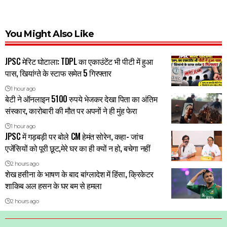
You Might Also Like
JPSC मेरिट घोटाला: TDPL का एकाउंटेंट भी पीटी में हुआ
पास, खियांग्ते के स्टाफ समेत 5 गिरफ्तार
1 hour ago
बेटी ने ऑनलाइन 5100 रुपये भेजकर देखा पिता का अंतिम
संस्कार, कारोबारी की मौत पर अपनों ने ही मुंह फेरा
1 hour ago
JPSC में गड़बड़ी पर बोले CM हेमंत सोरेन, कहा- जांच
एजेंसियों को पूरी छूट,मेरे घर का ही क्यों न हो, बचेगा नहीं
2 hours ago
शेख हसीना के भाषण के बाद बांग्लादेश में हिंसा, क्रिकेटर
शाकिब अल हसन के घर बम से हमला
2 hours ago