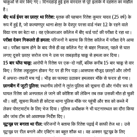
चाकुओं से वार किए गए। दिनदहाड़े हुई इस वारदात से पूरे इलाके में दहशत का माहौल
है।
बीए थर्ड ईयर का छात्र था रितेश:
मृतक की पहचान रितेश कुमार यादव (25 वर्ष) के
रूप में हुई है, जो कल्याणपुर थाना क्षेत्र के देवपुर परसा वार्ड नंबर 12 के रहने वाले
विद्या राय का बेटा था। वह एकेआरआर कॉलेज में बीए थर्ड पार्ट की परीक्षा दे रहा था।
परीक्षा देकर निकलते ही हमला:
परिजनों ने बताया कि रितेश कॉलेज में परीक्षा देने आया
था। परीक्षा खत्म होने के बाद जैसे ही वह कॉलेज गेट से बाहर निकला, पहले से घात
लगाए दूसरे छात्र सरोज राय ने उस पर ताबड़तोड़ चाकू से हमला कर दिया।
15 बार घोंपा चाकू:
आरोपी ने रितेश पर एक-दो नहीं, बल्कि करीब 15 बार चाकू से वार
किए। रितेश लहूलुहान होकर गेट पर ही गिर पड़ा।आसपास मौजूद छात्रों और लोगों
में अफरा-तफरी मच गई। भीड़ का फायदा उठाकर हमलावर मौके से फरार हो गया।
छानबीन में जुटी पुलिस:
स्थानीय लोगों ने तुरंत पुलिस को सूचना दी और गंभीर रूप से
घायल रितेश को अस्पताल ले जाने की कोशिश की लेकिन तब तक उसकी मौत हो चुकी
थी। वहीं, सूचना मिलते ही कोटवा थाना पुलिस मौके पर पहुंची और शव को कब्जे में
लेकर पोस्टमार्टम के लिए भेज दिया। पुलिस अधीक्षक ने भी घटनास्थल का दौरा किया
और जांच टीम को आवश्यक निर्देश दिए।
यूट्यूब पर बनाता था रील:
परिजनों ने बताया कि रितेश पढ़ाई में काफी तेज था। उसे
यूट्यूब पर रील बनाने और एक्टिंग का बहुत शौक था। वह अक्सर यूट्यूब के लिए