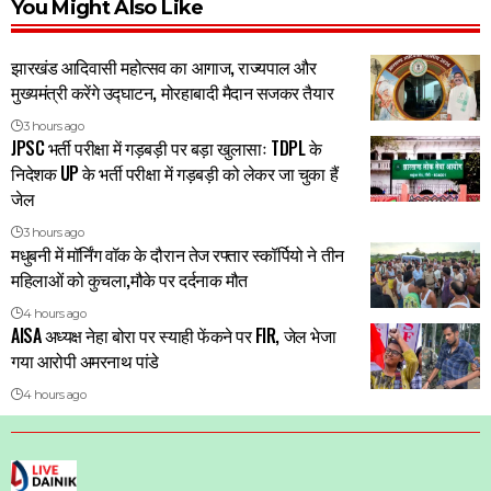
You Might Also Like
झारखंड आदिवासी महोत्सव का आगाज, राज्यपाल और
मुख्यमंत्री करेंगे उद्घाटन, मोरहाबादी मैदान सजकर तैयार
3 hours ago
JPSC भर्ती परीक्षा में गड़बड़ी पर बड़ा खुलासाः TDPL के
निदेशक UP के भर्ती परीक्षा में गड़बड़ी को लेकर जा चुका हैं
जेल
3 hours ago
मधुबनी में मॉर्निंग वॉक के दौरान तेज रफ्तार स्कॉर्पियो ने तीन
महिलाओं को कुचला,मौके पर दर्दनाक मौत
4 hours ago
AISA अध्यक्ष नेहा बोरा पर स्याही फेंकने पर FIR, जेल भेजा
गया आरोपी अमरनाथ पांडे
4 hours ago