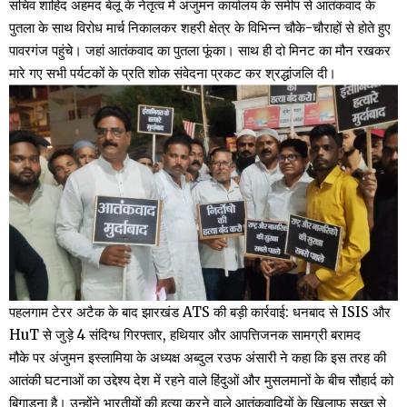
सचिव शाहिद अहमद बेलू के नेतृत्व में अंजुमन कार्यालय के समीप से आतंकवाद के
पुतला के साथ विरोध मार्च निकालकर शहरी क्षेत्र के विभिन्न चौके-चौराहों से होते हुए
पावरगंज पहुंचे। जहां आतंकवाद का पुतला फूंका। साथ ही दो मिनट का मौन रखकर
मारे गए सभी पर्यटकों के प्रति शोक संवेदना प्रकट कर श्रद्धांजलि दी।
पहलगाम टेरर अटैक के बाद झारखंड ATS की बड़ी कार्रवाई: धनबाद से ISIS और
HuT से जुड़े 4 संदिग्ध गिरफ्तार, हथियार और आपत्तिजनक सामग्री बरामद
मौके पर अंजुमन इस्लामिया के अध्यक्ष अब्दुल रउफ अंसारी ने कहा कि इस तरह की
आतंकी घटनाओं का उद्देश्य देश में रहने वाले हिंदुओं और मुसलमानों के बीच सौहार्द को
बिगाड़ना है। उन्होंने भारतीयों की हत्या करने वाले आतंकवादियों के खिलाफ सख्त से