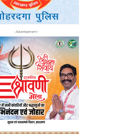
- Advertisement -
- Adv