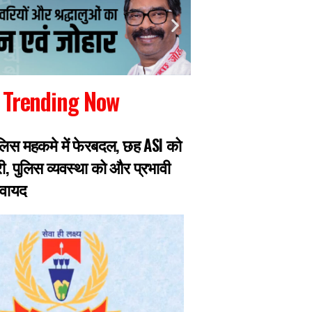
Trending Now
लिस महकमे में फेरबदल, छह ASI को
महिला मरीज से डॉक्ट
री, पुलिस व्यवस्था को और प्रभावी
गढ़वा थाना के शिकायत
कवायद