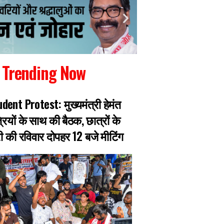
Trending Now
ent Protest: मुख्यमंत्री हेमंत
JPSC-JSSC प्रोटेस्ट: 
्रियों के साथ की बैठक, छात्रों के
आदित्य साहू ने आंदोल
ी की रविवार दोपहर 12 बजे मीटिंग
मुलाकात,कहा-सरकार 
अधिकार, छीनने का नह