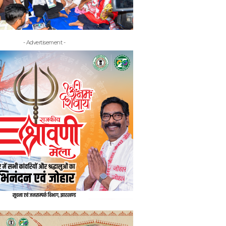
- Advertisement -
- Adv