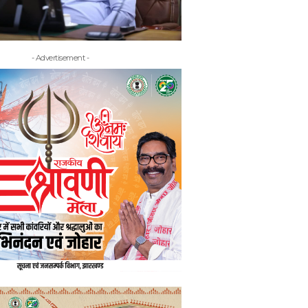
- Advertisement -
- Adv