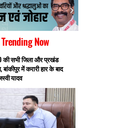
Trending Now
RJD की सभी जिला और प्रखंड
रांची में जारी छात्रो
, बांकीपुर में करारी हार के बाद
झारखंड सरकार से मिल
ेजस्वी यादव
प्रतिनिधिमंडल, 8 छ
एक्सपर्ट का डेलिगेश