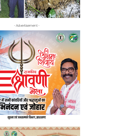
- Advertisement -
- Adv