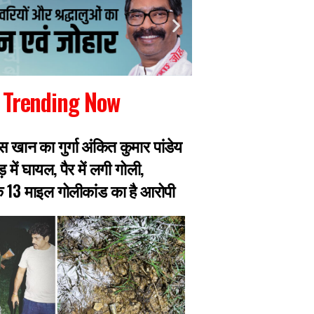
Trending Now
िंस खान का गुर्गा अंकित कुमार पांडेय
JPSC-JSSC Protest:
़ में घायल, पैर में लगी गोली,
असफल होने के बाद छ
े 13 माइल गोलीकांड का है आरोपी
आज फिर होगी बैठक, 
आश्वासन पर अड़े स्टूड