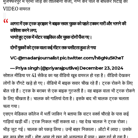
मुजफ्फरपुर में प्रेमी जोड़े को तालिबानी सजा, नग्न कर पोल से बांधकर पिटाई का
VIDEO वायरल
आगरा में एक ट्रक ड्राइवर ने बाइक सवार युवक को पहले टक्कर मारी और भागने की
कोशिश करने लगा,
भागते हुए ट्रक में मोटर साइकिल और युवक दोनों फँस गए।
दोनों युवकों को ट्रक वाला कई मीटर तक घसीटता हुआ ले गया
VC-
@madanjournalist
pic.twitter.com/h8gNu5KheT
— Priya singh (@priyarajputlive)
December 23, 2024
सोशल मीडिया पर 41 सेकेंड का यह वीडियो खूब वायरल हो रहा है। वीडियो देखकर
लोगों के रौंगटे खड़े हो गए। वीडियो में बाइक सवार चीख रहे हैं। ट्रक रोकने के लिए
बोल रहे हैं। ट्रक के बराबर से एक बाइक गुरजती है। वह बाइक वाला भी ट्रक रोकने
के लिए चीखता है। चालक को गालियां देता है। इसके बाद भी चालक ट्रक चलाता
चला गया।
एसएन मेडिकल कॉलेज में भर्ती जाकिर ने बताया कि वाटर वर्क्स चौराहे के पास कई
गाड़ियां खड़ी थीं। ट्रक निकल नहीं सकता था। यह देख चालक ने ट्रक रोका।
भीड़ जुट गई। चालक को पकड़ लिया। उन्हें बाहर निकाला। ऑटो में लादा। उसके
बाद कुछ होश नहीं। होश आया तो खुद को अस्पताल में पाया। बहुत दर्द हो रहा है।