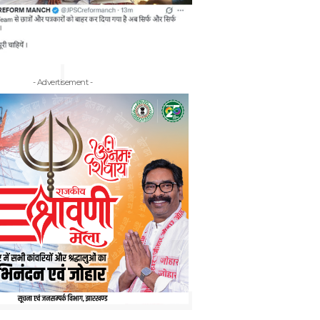
- Advertisement -
- Adv