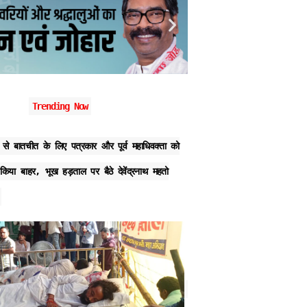
Trending Now
र से बातचीत के लिए पत्रकार और पूर्व महाधिवक्ता को
रांची में AISA अध्यक्ष नेहा बो
किया बाहर, भूख हड़ताल पर बैठे देवेंद्रनाथ महतो
घेराव के दौरान हुई घटना, आरोपी