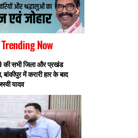
Trending Now
RJD की सभी जिला और प्रखंड
रांची में जारी छात्रो
, बांकीपुर में करारी हार के बाद
झारखंड सरकार से मिल
ेजस्वी यादव
प्रतिनिधिमंडल, 8 छ
एक्सपर्ट का डेलिगेश