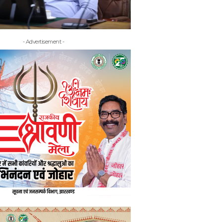
- Advertisement -
- Adv