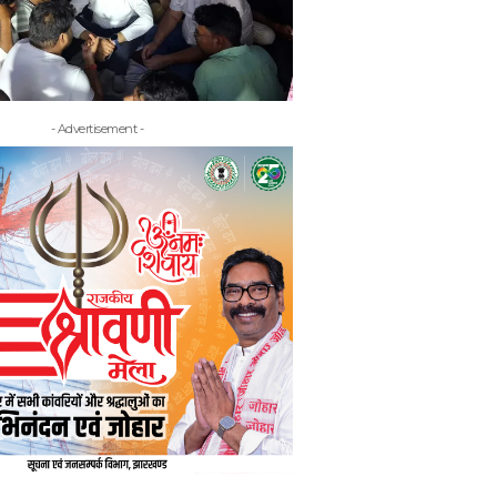
- Advertisement -
- Adv