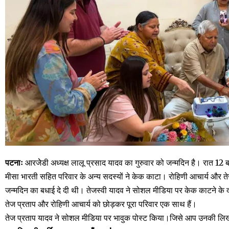
पटनाः
आरजेेडी अध्यक्ष लालू प्रसाद यादव का गुरुवार को जन्मदिन है। रात 12 बजे 
म‍ीसा भारती सह‍ित पर‍िवार के अन्‍य सदस्‍यों ने केक काटा। रोहिणी आचार्य और 
जन्मदिन का बधाई दे दी थी। तेजस्‍वी यादव ने सोशल मीड‍िया पर केक काटने के द
तेज प्रताप और रोह‍िणी आचार्य को छोड़कर पूरा पर‍िवार एक साथ हैं।
तेज प्रताप यादव ने सोशल मीड‍िया पर भावुक पोस्‍ट कि‍या।ज‍िसे आप उनकी ल‍िख