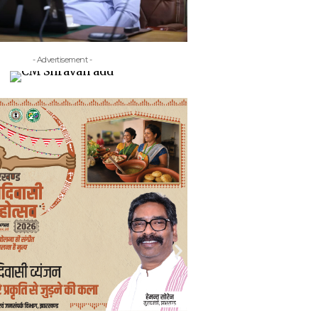
- Advertisement -
- Adv