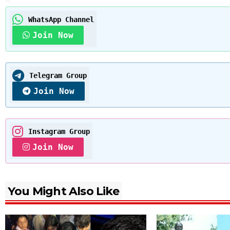
WhatsApp Channel
Join Now
Telegram Group
Join Now
Instagram Group
Join Now
You Might Also Like