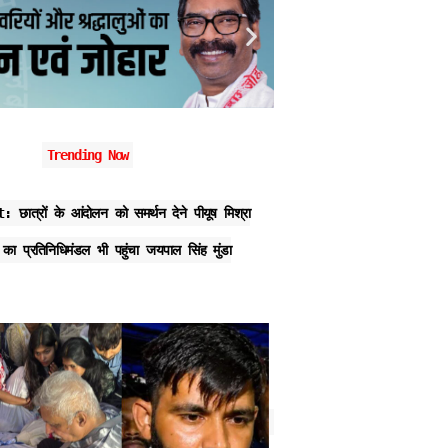
Trending Now
छात्रों के आंदोलन को समर्थन देने पीयूष मिश्रा
शहीद निर्मल महतो के शहादत दिव
P का प्रतिनिधिमंडल भी पहुंचा जयपाल सिंह मुंडा
किया माल्यार्पण, कहा- उनके विच
करते रहेंगे