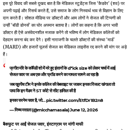
इस पूरे विवाद की सबसे दुखद बात है कि मेडिकल स्टूडेंट्स जिस ‘कैडवेर’ (शव) पर
अपनी पढ़ाई और रिसर्च करते हैं, उसे समाज के लोग निस्वार्थ भाव से विज्ञान के लिए
दान करते हैं। सोशल मीडिया पर डॉक्टरों और आम लोगों ने सेजल की टिप्पणी को
उन्हीं ‘बॉडी डोनर्स’ का घोर अपमान बताया है। लोगों का कहना है कि अगर भावी
डॉक्टर ही ऐसे असंवेदनशील मजाक करेंगे तो भविष्य में लोग मेडिकल कॉलेजों को
देहदान करना बंद कर देंगे। इसी नाराजगी के चलते डॉक्टरों की संस्था ‘मार्ड’
(MARD) और हजारों यूजर्स सेजल का मेडिकल लाइसेंस रद्द करने की मांग पर अड़े
हैं।
प्रनीत मोरे के कॉमेडी शो में मरे हुए इंसानों के d*ick size को लेकर चर्चा में आई
सेजल पवार पर अब एक और फ्रॉड करने का मामला सामने आ रहा है!
जब खुरपेंच टीम ने इनके कॉलेज की वेबसाइट पर जाकर इनका रिजल्ट खंगाला तो
पाया कि इन मैडम ने ST कोटे से सीट हासिल की है
इनका सरनेम पवार है, जो…
pic.twitter.com/EtfDr1B2n8
— मिच्च मसाला (@micchamasala)
June 12, 2026
बैकफुट पर आईं सेजल पवार, इंस्टाग्राम पर मांगी माफी