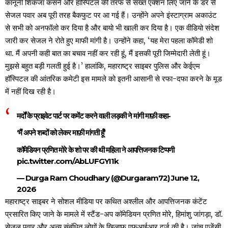
कानूनी शिकंजा कसने और हॉस्पिटल की तरफ से सख्त एक्शन लिए जाने के डर से
सेजल पवार अब पूरी तरह बैकफुट पर आ गई हैं। उन्होंने अपने इंस्टाग्राम अकाउंट
से सभी को अनफॉलो कर दिया है और बायो भी खाली कर दिया है। एक वीडियो संदेश
जारी कर सेजल ने रोते हुए माफी मांगी है। उन्होंने कहा, ‘यह मेरा पहला कॉमेडी शो
था. मैं अपनी कही बात का बचाव नहीं कर रही हूं, मैं इसकी पूरी जिम्मेदारी लेती हूं।
मुझसे बहुत बड़ी गलती हुई है।’ हालांकि, महाराष्ट्र साइबर पुलिस और केईएम
हॉस्पिटल की आंतरिक कमेटी इस मामले को इतनी आसानी से रफा-दफा करने के मूड
में नहीं दिख रही है।
मर्दों के प्राइवेट पार्ट पर कमेंट करने वाली लड़की ने मांगी माफ़ी कहा-
‘मैं अपने शब्दों को लेकर माफ़ी मांगती हूँ’
कॉमेडियन प्रणित मोरे के शो पर की थी महिला ने आपत्तिजनक टिप्पणी
pic.twitter.com/AbLUFGYI1k
— Durga Ram Choudhary (@Durgaram72)
June 12,
2026
महाराष्ट्र साइबर ने सोशल मीडिया पर कथित अश्लील और आपत्तिजनक कंटेंट
प्रसारित किए जाने के मामले में स्टैंड-अप कॉमेडियन प्रणित मोरे, हिमांशु जांगड़ा, डॉ.
सेजल पवार और अन्य संबंधित लोगों के खिलाफ एफआईआर दर्ज की है। जांच एजेंसी