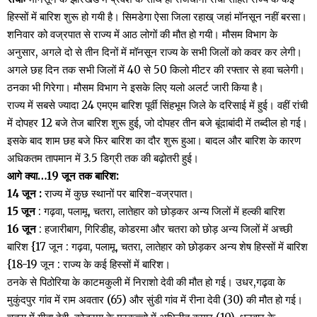
हिस्सों में बारिश शुरू हो गयी है। सिमडेगा ऐसा जिला रहाख् जहां मॉनसून नहीं बरसा।
शनिवार को वज्रपात से राज्य में आठ लोगों की मौत हो गयी। मौसम विभाग के
अनुसार, अगले दो से तीन दिनों में मॉनसून राज्य के सभी जिलों को कवर कर लेगी।
अगले छह दिन तक सभी जिलों में 40 से 50 किलो मीटर की रफ्तार से हवा चलेगी।
ठनका भी गिरेगा। मौसम विभाग ने इसके लिए यलो अलर्ट जारी किया है।
राज्य में सबसे ज्यादा 24 एमएम बारिश पूर्वी सिंहभूम जिले के दरिसाई में हुई। वहीं रांची
में दोपहर 12 बजे तेज बारिश शुरू हुई, जो दोपहर तीन बजे बूंदाबांदी में तब्दील हो गई।
इसके बाद शाम छह बजे फिर बारिश का दौर शुरू हुआ। बादल और बारिश के कारण
अधिकतम तापमान में 3.5 डिग्री तक की बढ़ोतरी हुई।
आगे क्या…19 जून तक बारिश:
14 जून :
राज्य में कुछ स्थानों पर बारिश-वज्रपात।
15 जून
: गढ़वा, पलामू, चतरा, लातेहार को छोड़कर अन्य जिलों में हल्की बारिश
16 जून
: हजारीबाग, गिरिडीह, कोडरमा और चतरा को छोड़ अन्य जिलों में अच्छी
बारिश {17 जून : गढ़वा, पलामू, चतरा, लातेहार को छोड़कर अन्य शेष हिस्सों में बारिश
{18-19 जून : राज्य के कई हिस्सों में बारिश।
ठनके से पिठोरिया के काटमकुली में निराशो देवी की मौत हो गई। उधर,गढ़वा के
मुकुंदपुर गांव में राम अवतार (65) और सुंडी गांव में रीना देवी (30) की मौत हो गई।