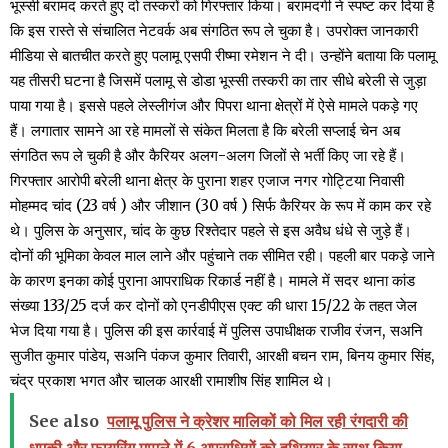
भूस्सी बरामद करते हुए दो तस्करों को गिरफ्तार किया। बरामदगी ने स्पष्ट कर दिया है
कि इस रास्ते से संचालित नेटवर्क अब संगठित रूप ले चुका है। उपरोक्त जानकारी
मीडिया से बातचीत करते हुए पलामू एसपी रीष्मा रमेशन ने दी। उन्होंने बताया कि पलामू
यह तीसरी घटना है जिसमें पलामू से डोडा भूस्सी तस्करी का तार सीधे बरेली से जुड़ा
पाया गया है। इससे पहले लेस्लीगंज और पिपरा थाना क्षेत्रों में ऐसे मामले पकड़े गए
हैं। लगातार सामने आ रहे मामलों से संकेत मिलता है कि बरेली सप्लाई चेन अब
संगठित रूप ले चुकी है और कैरियर अलग-अलग जिलों से भर्ती किए जा रहे हैं।
गिरफ्तार आरोपी बरेली थाना क्षेत्र के पुराना शहर एजाज नगर गोट्टिया निवासी
मोहम्मद चांद (23 वर्ष ) और जीशान (30 वर्ष ) सिर्फ कैरियर के रूप में काम कर रहे
थे। पुलिस के अनुसार, चांद के कुछ रिश्तेदार पहले से इस अवैध धंधे से जुड़े हैं।
दोनों की भूमिका केवल माल लाने और पहुंचाने तक सीमित रही। पहली बार पकड़े जाने
के कारण इनका कोई पुराना आपराधिक रिकार्ड नहीं है। मामले में सदर थाना कांड
संख्या 133/25 दर्ज कर दोनों को एनडीपीएस एक्ट की धारा 15/22 के तहत जेल
भेज दिया गया है। पुलिस की इस कार्रवाई में पुलिस उपाधीक्षक राजीव रंजन, सअनि
सुजीत कुमार पांडेय, सअनि पंकज कुमार तिवारी, आरक्षी बचन राम, बिनय कुमार सिंह,
चंद्र प्रकाश भगत और चालक आरक्षी रामाशीष सिंह शामिल थे।
See also
पलामू पुलिस ने क्रेशर मालिकों को मिल रही रंगदारी की
धमकी और फायरिंग मामले में 6 अपराधियों को हथियार के साथ किया