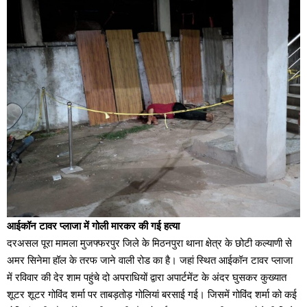
आईकॉन टावर प्लाजा में गोली मारकर की गई हत्या
दरअसल पूरा मामला मुजफ्फरपुर जिले के मिठनपुरा थाना क्षेत्र के छोटी कल्याणी से
अमर सिनेमा हॉल के तरफ जाने वाली रोड का है। जहां स्थित आईकॉन टावर प्लाजा
में रविवार की देर शाम पहुंचे दो अपराधियों द्वारा अपार्टमेंट के अंदर घुसकर कुख्यात
शूटर शूटर गोविंद शर्मा पर ताबड़तोड़ गोलियां बरसाई गई। जिसमें गोविंद शर्मा को कई