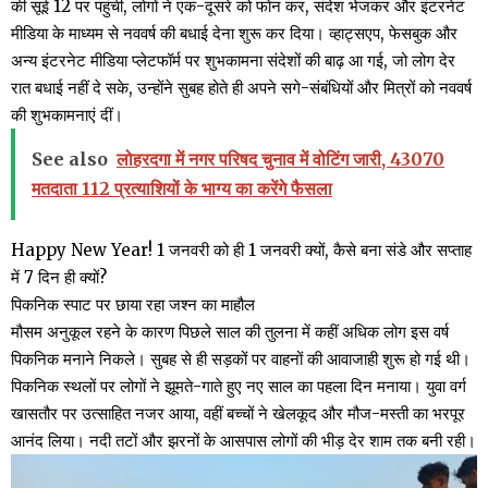
की सूई 12 पर पहुंची, लोगों ने एक-दूसरे को फोन कर, संदेश भेजकर और इंटरनेट
मीडिया के माध्यम से नववर्ष की बधाई देना शुरू कर दिया। व्हाट्सएप, फेसबुक और
अन्य इंटरनेट मीडिया प्लेटफॉर्म पर शुभकामना संदेशों की बाढ़ आ गई, जो लोग देर
रात बधाई नहीं दे सके, उन्होंने सुबह होते ही अपने सगे-संबंधियों और मित्रों को नववर्ष
की शुभकामनाएं दीं।
See also
लोहरदगा में नगर परिषद चुनाव में वोटिंग जारी, 43070
मतदाता 112 प्रत्याशियों के भाग्य का करेंगे फैसला
Happy New Year! 1 जनवरी को ही 1 जनवरी क्यों, कैसे बना संडे और सप्ताह
में 7 दिन ही क्यों?
पिकनिक स्पाट पर छाया रहा जश्न का माहौल
मौसम अनुकूल रहने के कारण पिछले साल की तुलना में कहीं अधिक लोग इस वर्ष
पिकनिक मनाने निकले। सुबह से ही सड़कों पर वाहनों की आवाजाही शुरू हो गई थी।
पिकनिक स्थलों पर लोगों ने झूमते-गाते हुए नए साल का पहला दिन मनाया। युवा वर्ग
खासतौर पर उत्साहित नजर आया, वहीं बच्चों ने खेलकूद और मौज-मस्ती का भरपूर
आनंद लिया। नदी तटों और झरनों के आसपास लोगों की भीड़ देर शाम तक बनी रही।