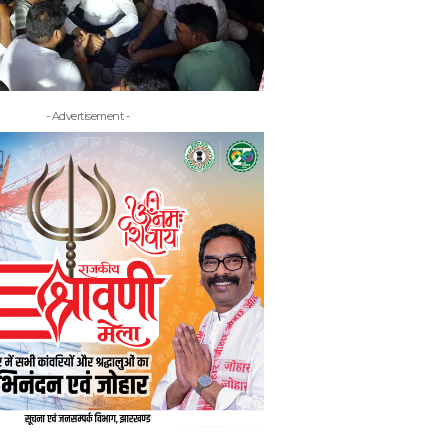
- Advertisement -
- Adv