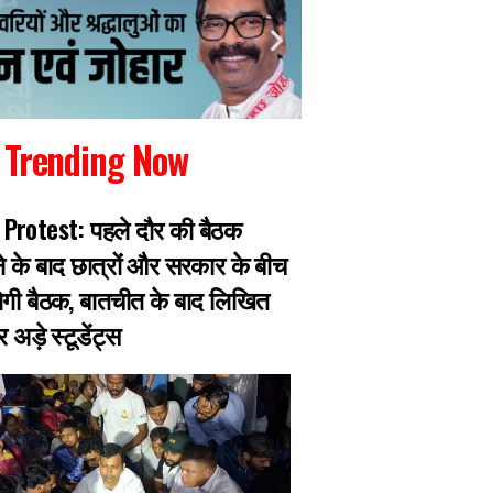
Trending Now
Protest: पहले दौर की बैठक
गैंगस्टर प्रिंस खान का
के बाद छात्रों और सरकार के बीच
पुलिस मुठभेड़ में घायल
गी बैठक, बातचीत के बाद लिखित
हजारीबाग के 13 माइल
अड़े स्टूडेंट्स