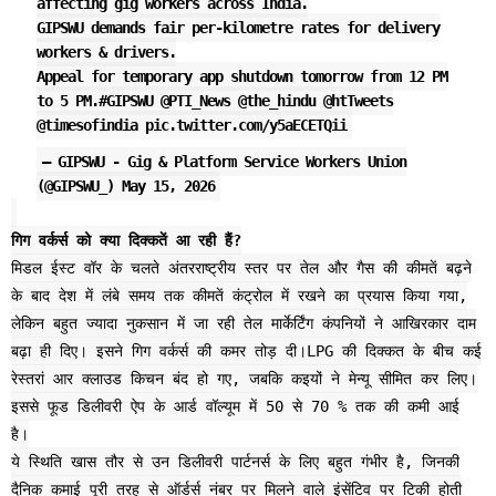
affecting gig workers across India.
GIPSWU demands fair per-kilometre rates for delivery
workers & drivers.
Appeal for temporary app shutdown tomorrow from 12 PM
to 5 PM.
#GIPSWU
@PTI_News
@the_hindu
@htTweets
@timesofindia
pic.twitter.com/y5aECETQii
— GIPSWU - Gig & Platform Service Workers Union
(@GIPSWU_)
May 15, 2026
गिग वर्कर्स को क्‍या दिक्‍कतें आ रही हैं?
मिडल ईस्‍ट वॉर के चलते अंतरराष्‍ट्रीय स्‍तर पर तेल और गैस की कीमतें बढ़ने
के बाद देश में लंबे समय तक कीमतें कंट्रोल में रखने का प्रयास किया गया,
लेकिन बहुत ज्‍यादा नुकसान में जा रही तेल मार्केर्टिंग कंपनियों ने आखिरकार दाम
बढ़ा ही दिए। इसने गिग वर्कर्स की कमर तोड़ दी।LPG की दिक्‍कत के बीच कई
रेस्‍तरां आर क्‍लाउड किचन बंद हो गए, जबकि कइयों ने मेन्‍यू सीमित कर लिए।
इससे फूड डिलीवरी ऐप के आर्ड वॉल्‍यूम में 50 से 70 % तक की कमी आई
है।
ये स्थिति खास तौर से उन डिलीवरी पार्टनर्स के लिए बहुत गंभीर है, जिनकी
दैनिक कमाई पूरी तरह से ऑर्डर्स नंबर पर मिलने वाले इंसेंटिव पर टिकी होती