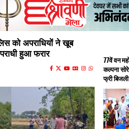
ुलिस को अपराधियों ने खूब
अपराधी हुआ फरार
77वें वन मह
कल्पना सोरे
फ्री बिजली 