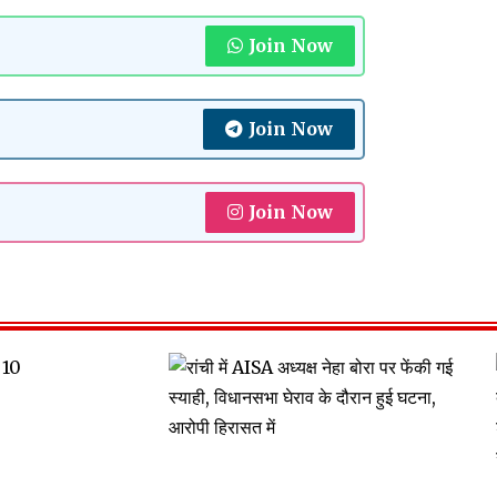
Join Now
Join Now
Join Now