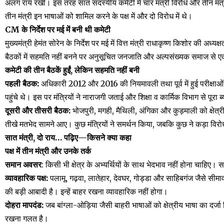
अलग राय रखी। इस तरह सात सदस्यीय कमेटी में चार मंत्री विरोध और तीन मंत्री 
तीन मंत्री इन भाषाओं को शामिल करने के पक्ष में और दो विरोध में थे।
CM के निर्देश पर मई में बनी थी कमेटी
मुख्यमंत्री हेमंत सोरेन के निर्देश पर मई में वित्त मंत्री राधाकृष्ण किशोर की अध
बैठकों में सहमति नहीं बनने पर अनुसूचित जनजाति और अल्पसंख्यक समाज से एक
कमेटी की तीन बैठकें हुईं, लेकिन सहमति नहीं बनी
पहली बैठक:
अधिकारी 2012 और 2016 की नियमावली तथा पूर्व में हुई परीक्षाओं म
पहुंचे थे। इस पर मंत्रियों ने नाराजगी जताई और शिक्षा व कार्मिक विभाग से पूरा ब्
दूसरी और तीसरी बैठक:
भोजपुरी, मगही, मैथिली, अंगिका और कुड़माली को क्षेत्रीय 
तीखे मतभेद सामने आए। कुछ मंत्रियों ने समर्थन किया, जबकि कुछ ने कड़ा वि
सात मंत्री, दो राय… पढ़िए—किसने क्या कहा
पक्ष में तीन मंत्री और उनके तर्क
समान अवसर
: किसी भी क्षेत्र के अभ्यर्थियों के साथ भेदभाव नहीं होना चाह
व्यावहारिक पक्ष:
पलामू, गढ़वा, लातेहार, देवघर, गोड्डा और साहिबगंज जैसे सीमावर
की बड़ी आबादी है। इन्हें बाहर रखना व्यावहारिक नहीं होगा।
दोहरा मापदंड:
जब बांग्ला-ओड़िया जैसी बाहरी भाषाओं को क्षेत्रीय भाषा का दर्ज
रखना गलत है।