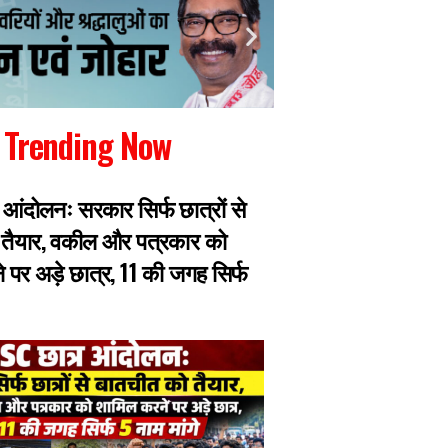
Trending Now
 आंदोलनः सरकार सिर्फ छात्रों से
JPSC परीक्षा में धांध
 तैयार, वकील और पत्रकार को
एक सीट की 40 से 60
 पर अड़े छात्र, 11 की जगह सिर्फ
हिस्सा तय, मास्टरमाइ
हिरासत में