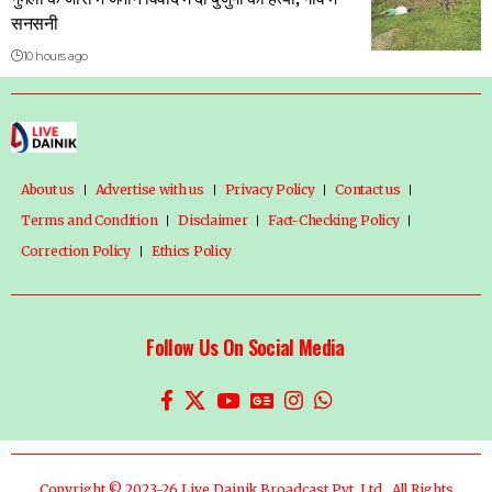
सनसनी
10 hours ago
About us
Advertise with us
Privacy Policy
Contact us
Terms and Condition
Disclaimer
Fact-Checking Policy
Correction Policy
Ethics Policy
Follow Us On Social Media
Copyright © 2023-26 Live Dainik Broadcast Pvt. Ltd., All Rights