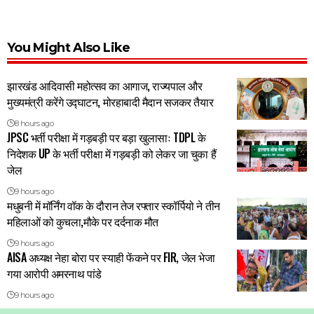
You Might Also Like
झारखंड आदिवासी महोत्सव का आगाज, राज्यपाल और
मुख्यमंत्री करेंगे उद्घाटन, मोरहाबादी मैदान सजकर तैयार
8 hours ago
JPSC भर्ती परीक्षा में गड़बड़ी पर बड़ा खुलासाः TDPL के
निदेशक UP के भर्ती परीक्षा में गड़बड़ी को लेकर जा चुका हैं
जेल
9 hours ago
मधुबनी में मॉर्निंग वॉक के दौरान तेज रफ्तार स्कॉर्पियो ने तीन
महिलाओं को कुचला,मौके पर दर्दनाक मौत
9 hours ago
AISA अध्यक्ष नेहा बोरा पर स्याही फेंकने पर FIR, जेल भेजा
गया आरोपी अमरनाथ पांडे
9 hours ago