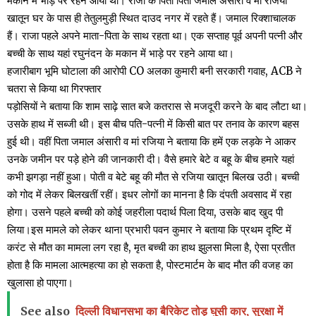
मकान में भाड़े पर रहने आया था। राजा के पिता पिता जमाल अंसारी व मां रजिया
खातून घर के पास ही तेतुलमुड़ी स्थित दाउद‌ नगर‌ में रहते हैं। जमाल रिक्शाचालक
हैं। राजा पहले अपने माता-पिता के साथ रहता था। एक सप्ताह पूर्व अपनी पत्नी और
बच्ची के साथ यहां रघुनंदन के मकान में भाड़े पर रहने आया था।
हजारीबाग भूमि घोटाला की आरोपी CO अलका कुमारी बनी सरकारी गवाह, ACB ने
चतरा से किया था गिरफ्तार
पड़ोसियों ने बताया कि शाम साढ़े सात बजे कतरास से मजदूरी करने के बाद लौटा था।
उसके हाथ में सब्जी थी। इस बीच पति-पत्नी में किसी बात पर तनाव के कारण बहस
हुई थी। वहीं पिता जमाल अंसारी व मां रजिया ने बताया कि हमें एक लड़के ने आकर
उनके जमीन पर पड़े होने की जानकारी दी। वैसे हमारे बेटे व बहू के बीच हमारे यहां
कभी झगड़ा नहीं हुआ। पोती व बेटे बहू की मौत से रजिया खातून बिलख उठी। बच्ची
को गोद में लेकर बिलखतीं रहीं। इधर लोगों का मानना है कि दंपती अवसाद में रहा
होगा। उसने पहले बच्ची को कोई जहरीला पदार्थ पिला दिया, उसके बाद खुद पी
लिया।इस मामले को लेकर थाना प्रभारी पवन कुमार ने बताया कि प्रथम दृष्टि में
करंट से मौत का मामला लग रहा है, मृत बच्ची का हाथ झुलसा मिला है, ऐसा प्रतीत
होता है कि मामला आत्महत्या का हो सकता है, पोस्टमार्टम के बाद मौत की वजह का
खुलासा हो पाएगा।
See also
दिल्ली विधानसभा का बैरिकेट तोड़ घुसी कार, सुरक्षा में