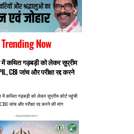
Trending Now
ा में कथित गड़बड़ी को लेकर सुप्रीम
JPSC JSSC PROTEST
 PIL, CBI जांच और परीक्षा रद्द करने
बातचीत के बाद नाराज
सरकार बांटना चाहती 
मंच पर प्रवेश बंद
- Advertisement -