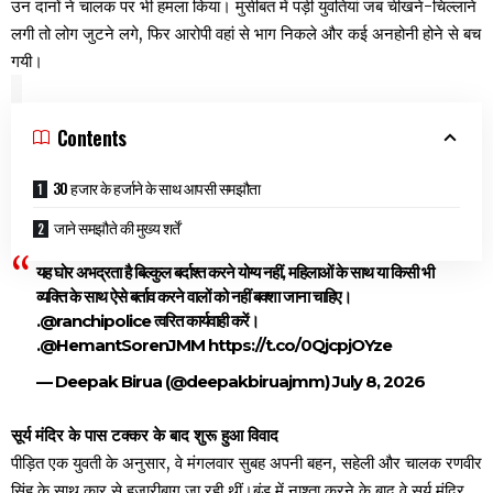
उन दानों ने चालक पर भी हमला किया। मुसीबत में पड़ी युवतियां जब चीखने-चिल्लाने
लगी तो लोग जुटने लगे, फिर आरोपी वहां से भाग निकले और कई अनहोनी होने से बच
गयी।
Contents
30 हजार के हर्जाने के साथ आपसी समझौता
जाने समझौते की मुख्य शर्तें
यह घोर अभद्रता है बिल्कुल बर्दाश्त करने योग्य नहीं, महिलाओं के साथ या किसी भी
व्यक्ति के साथ ऐसे बर्ताव करने वालों को नहीं बक्शा जाना चाहिए।
.
@ranchipolice
त्वरित कार्यवाही करें।
.
@HemantSorenJMM
https://t.co/0QjcpjOYze
— Deepak Birua (@deepakbiruajmm)
July 8, 2026
सूर्य मंदिर के पास टक्कर के बाद शुरू हुआ विवाद
पीड़ित एक युवती के अनुसार, वे मंगलवार सुबह अपनी बहन, सहेली और चालक रणवीर
सिंह के साथ कार से हजारीबाग जा रही थीं।बुंडू में नाश्ता करने के बाद वे सूर्य मंदिर