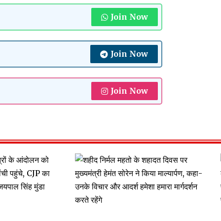
Join Now
Join Now
Join Now