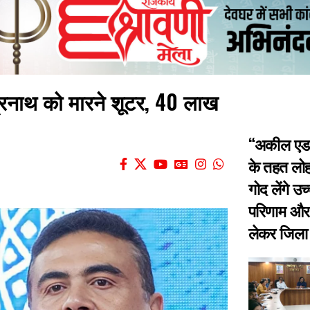
ंद्रनाथ को मारने शूटर, 40 लाख
“अकील एडपा
के तहत लोह
गोद लेंगे उच
परिणाम और श
लेकर जिला