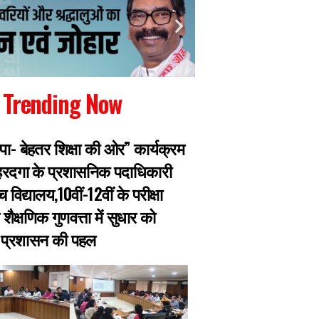
Trending Now
- बेहतर शिक्षा की ओर” कार्यक्रम
JPSC Protest: छात्र
रदगा के प्रशासनिक पदाधिकारी
देने पीयूष मिश्रा रांची
्च विद्यालय,10वीं-12वीं के परीक्षा
प्रतिनिधिमंडल भी पहु
ैक्षणिक गुणवत्ता में सुधार को
स्टेडियम
 प्रशासन की पहल