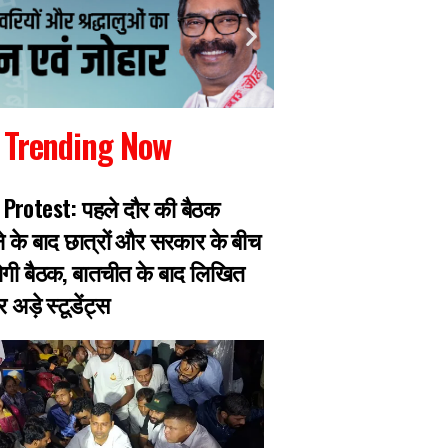
Trending Now
Protest: पहले दौर की बैठक
गैंगस्टर प्रिंस खान का
के बाद छात्रों और सरकार के बीच
पुलिस मुठभेड़ में घायल
गी बैठक, बातचीत के बाद लिखित
हजारीबाग के 13 माइल
अड़े स्टूडेंट्स