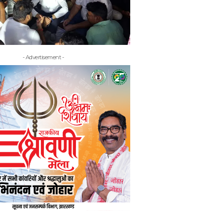
- Advertisement -
- Adv