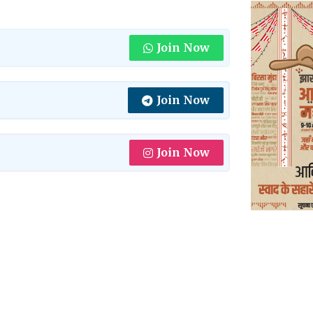
Join Now
Join Now
Join Now